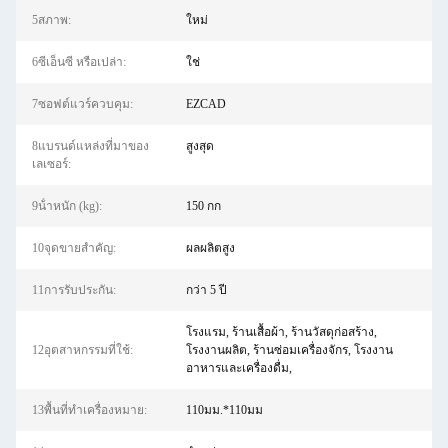
5สภาพ:
ใหม่
6ซีเอ็นซี หรือเปล่า:
ใช่
7ซอฟต์แวร์ควบคุม:
EZCAD
8แบรนด์แหล่งที่มาของ
สูงสุด
เลเซอร์:
9น้ําหนัก (kg):
150 กก
10จุดขายสําคัญ:
ผลผลิตสูง
11การรับประกัน:
กว่า 5 ปี
โรงแรม, ร้านเสื้อผ้า, ร้านวัสดุก่อสร้าง,
12อุตสาหกรรมที่ใช้:
โรงงานผลิต, ร้านซ่อมเครื่องจักร, โรงงาน
อาหารและเครื่องดื่ม,
13พื้นที่ทำเครื่องหมาย:
110มม.*110มม