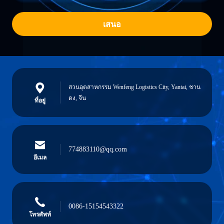
เสนอ
สวนอุตสาหกรรม Wenfeng Logistics City, Yantai, ชาน
ดง, จีน
ที่อยู่
774883110@qq.com
อีเมล
0086-15154543322
โทรศัพท์