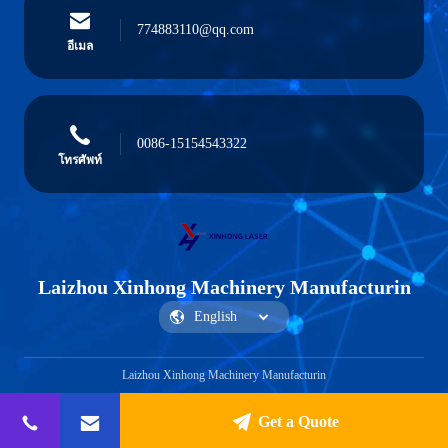
774883110@qq.com
อีเมล
0086-15154543322
โทรศัพท์
Laizhou Xinhong Machinery Manufacturin
Laizhou Xinhong Machinery Manufacturin
Get a Quote